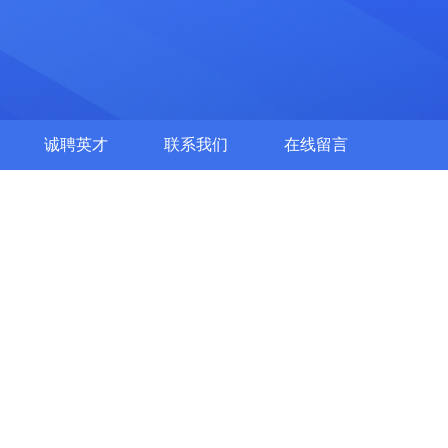
诚聘英才
联系我们
在线留言