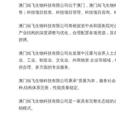
澳门灿飞生物科技有限公司位于澳门，澳门灿飞生物科技有
售；科技项目投资、科技项目管理、科技项目咨询、
澳门灿飞生物科技有限公司将根据党中央和国务院对
产业结构的深度调整与优化，合理配置各项资源，旨
拼搏。
澳门灿飞生物科技有限公司在发展中注重与业界人士
业、工业、制造业、文化业、外商独资 企业等领域
供合理、多方面的专业服务。
澳门灿飞生物科技有限公司秉承“质量为本，服务社会
种,结构体系完善，性能质量稳定。
澳门灿飞生物科技有限公司是一家具有完整生态链的
销模式。