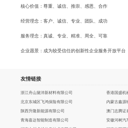
核心价值：尊重、诚信、推崇、感恩、合作
经营理念：客户、诚信、专业、团队、成功
服务理念：真诚、专业、精准、周全、可靠
企业愿景：成为较受信任的创新性企业服务开放平台
友情链接
浙江舟山黛沛新材料有限公司
香港国盛机
北京东城区飞鸿保险有限公司
内蒙古鑫源
陕西升隆新能源有限公司
澳门志腾证
青海嘉达智能制造有限公司
安徽河树汽