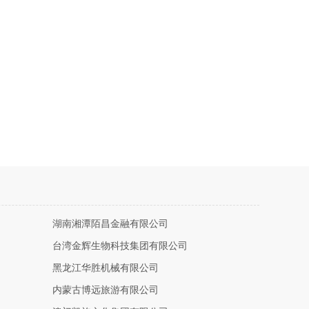
湖南湘潭陌昌金融有限公司
台湾金辉生物科技集团有限公司
黑龙江华胜机械有限公司
内蒙古博远旅游有限公司